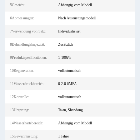
5Gewicht:
Abhängig vom Modell
6Abmessungen:
Nach Ausrüstungsmodell
7Verwendung von Salz:
Individualisiert
8Behandlungskapazität:
Zusätzlich
9Produktspezifikationen:
1-100t/h
10Regeneration:
vollautomatisch
11Wasserdruckbereich:
0.2-0.6MPA
12Kontrolle:
vollautomatisch
13Ursprung:
Taian, Shandong
14Wasserhärtebereich:
Abhängig vom Modell
15Gewährleistung:
1 Jahre