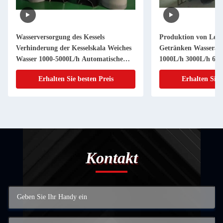
Wasserversorgung des Kessels
Produktion von Lebe
Verhinderung der Kesselskala Weiches
Getränken Wasserau
Wasser 1000-5000L/h Automatische
1000L/h 3000L/h 60
24h kontinuierliche Wasserproduktion
Erhalten Sie besten Preis
Erhalten Sie 
Kontakt