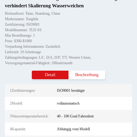
verhindert Skalierung Wasserweichen
Herkunftsort: Taian, Shandong, China
Markenname: Tonglida
Zertifizierung: ISO9001
Modellnummer: TLD-SS
Min Bestellmenge: 1
Preis: $300-$1000
Verpackung Informationen: Zusätzlich
Lieferzeit: 10 Arbeitstage
Zahlungsbedingungen: L/C, D/A, D/P, T/T, Western Union,
Versorgungsmaterial-Fähigkeit: 100unit/month
Detail
Beschreibung
1Zertifizierungen:
ISO9001 bestätigte
2Modell:
vollautomatisch
3Wassertemperaturbereich:
40 - 100 Grad Fahrenheit
4Kapazität:
Abhängig vom Modell