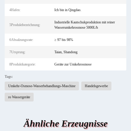
4Hafen:
Ich bin in Qingdao.
Industrielle Kautschukproduktion mit reiner
5Produktbezeichnung:
Wasserumkehrosmose 5000L/h
6Absalzungsrate:
≥ 97 bis 98%
7Ursprung:
Taian, Shandong
8Produktkategorie:
Geräte zur Umkehrosmose
Tags:
Umkehr-Osmose-Wasserbehandlungs-Maschine
Handelsgewerbe
ro Wassergeräte
Ähnliche Erzeugnisse