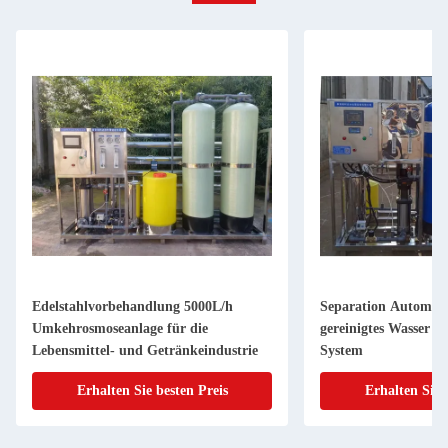
Edelstahlvorbehandlung 5000L/h
Separation Automati
Umkehrosmoseanlage für die
gereinigtes Wasser 
Lebensmittel- und Getränkeindustrie
System
Erhalten Sie besten Preis
Erhalten Sie 