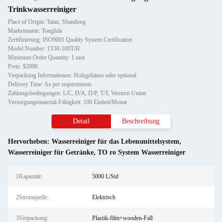
Trinkwasserreiniger
Place of Origin: Taian, Shandong
Markenname: Tonglida
Zertifizierung: ISO9001 Quality System Certification
Model Number: 1T/H-100T/H
Minimum Order Quantity: 1 unit
Preis: $2000
Verpackung Informationen: Holzgehäuse oder optional
Delivery Time: As per requirements
Zahlungsbedingungen: L/C, D/A, D/P, T/T, Western Union
Versorgungsmaterial-Fähigkeit: 100 Einheit/Monat
Detail
Beschreibung
Hervorheben:
Wasserreiniger für das Lebensmittelsystem
,
Wasserreiniger für Getränke
,
TO ro System Wasserreiniger
1Kapazität:
5000 L/Std
2Stromquelle:
Elektrisch
3Verpackung:
Plastik-film+wooden-Fall