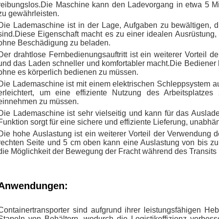
reibungslos.Die Maschine kann den Ladevorgang in etwa 5 Min
zu gewährleisten.
Die Lademaschine ist in der Lage, Aufgaben zu bewältigen, di
sind.Diese Eigenschaft macht es zu einer idealen Ausrüstung
ohne Beschädigung zu beladen.
Der drahtlose Fernbedienungsauftritt ist ein weiterer Vorteil
und das Laden schneller und komfortabler macht.Die Bediener 
ohne es körperlich bedienen zu müssen.
Die Lademaschine ist mit einem elektrischen Schleppsystem a
erleichtert, um eine effiziente Nutzung des Arbeitsplatzes
einnehmen zu müssen.
Die Lademaschine ist sehr vielseitig und kann für das Ausla
Funktion sorgt für eine sichere und effiziente Lieferung, unabhä
Die hohe Auslastung ist ein weiterer Vorteil der Verwendung 
rechten Seite und 5 cm oben kann eine Auslastung von bis zu
die Möglichkeit der Bewegung der Fracht während des Transits 
Anwendungen:
Containertransporter sind aufgrund ihrer leistungsfähigen H
Stapeln von Behältern, wodurch die Logistikeffizienz verbess