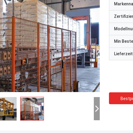
Markenn
Zertifizi
Modelln
Min Best
Lieferzeit
Bestpr