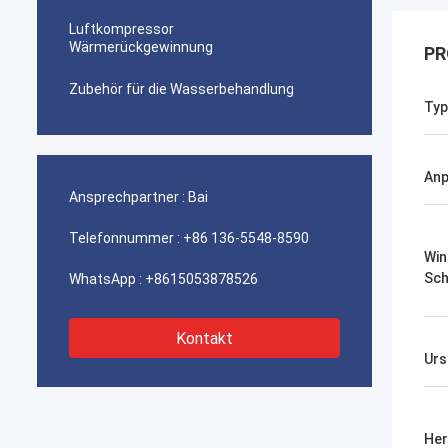
Luftkompressor
Wärmerückgewinnung
PR
Zubehör für die Wasserbehandlung
Typ
An
Ansprechpartner :
Bai
Telefonnummer :
+86 136-5548-8590
Win
Sch
WhatsApp :
+8615053878526
Kontakt
Urs
Her