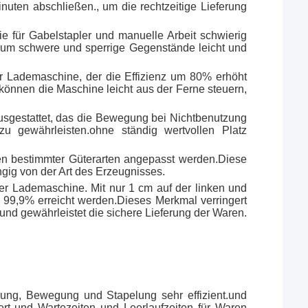
uten abschließen., um die rechtzeitige Lieferung
e für Gabelstapler und manuelle Arbeit schwierig
, um schwere und sperrige Gegenstände leicht und
 der Lademaschine, der die Effizienz um 80% erhöht
können die Maschine leicht aus der Ferne steuern,
usgestattet, das die Bewegung bei Nichtbenutzung
 zu gewährleisten.ohne ständig wertvollen Platz
den bestimmter Güterarten angepasst werden.Diese
ngig von der Art des Erzeugnisses.
der Lademaschine. Mit nur 1 cm auf der linken und
 99,9% erreicht werden.Dieses Merkmal verringert
und gewährleistet die sichere Lieferung der Waren.
ebung, Bewegung und Stapelung sehr effizient.und
ert und Wartezeiten und Leerlaufzeiten für Waren