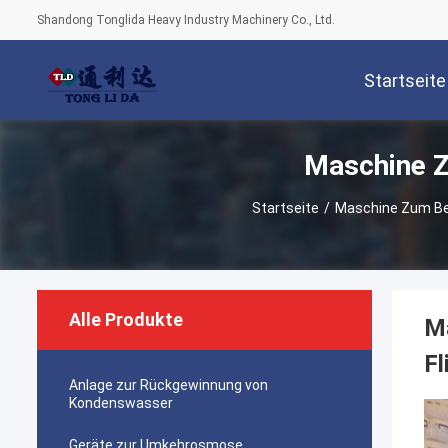
Shandong Tonglida Heavy Industry Machinery Co., Ltd.
Startseite
Maschine Z
Startseite
/
Maschine Zum Be-
Alle Produkte
Ma
Fl
Anlage zur Rückgewinnung von
Kondenswasser
Geräte zur Umkehrosmose