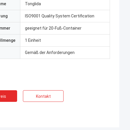
ame
Tonglida
erung
ISO9001 Quality System Certification
ummer
geeignet für 20-Fuß-Container
ellmenge
1 Einheit
Gemäß der Anforderungen
eis
Kontakt