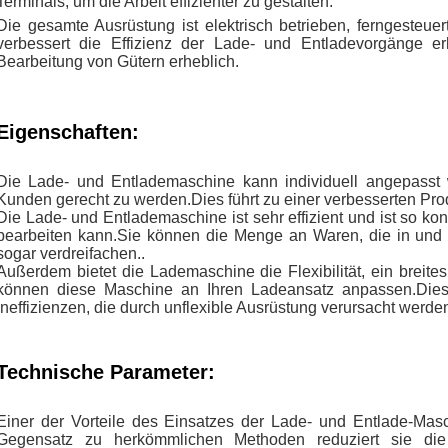
Terminals, um die Arbeit effizienter zu gestalten.
Die gesamte Ausrüstung ist elektrisch betrieben, ferngesteue
verbessert die Effizienz der Lade- und Entladevorgänge e
Bearbeitung von Gütern erheblich.
Eigenschaften:
Die Lade- und Entlademaschine kann individuell angepasst
Kunden gerecht zu werden.Dies führt zu einer verbesserten Produ
Die Lade- und Entlademaschine ist sehr effizient und ist so kon
bearbeiten kann.Sie können die Menge an Waren, die in und 
sogar verdreifachen..
Außerdem bietet die Lademaschine die Flexibilität, ein brei
können diese Maschine an Ihren Ladeansatz anpassen.Dies h
Ineffizienzen, die durch unflexible Ausrüstung verursacht werden
Technische Parameter:
Einer der Vorteile des Einsatzes der Lade- und Entlade-Masc
Gegensatz zu herkömmlichen Methoden reduziert sie die S