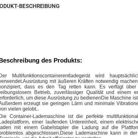
ODUKT-BESCHREIBUNG
Beschreibung des Produkts:
Der Multifunktionscontainerentladegerät wird hauptsä
verwendet.Ausrüstung mit äußeren Kräften notwendig machenDe
konzipiert, dass es den Tag retten kann. Es verfügt über
reibungslosem Betrieb, zuverlässiger Qualität und einem e
erforderlich, um diese Ausrüstung zu bedienenDie Maschine ist 
Außerdem erzeugt sie geringen Lärm und minimale Vibration
von vielen gelobt..
Die Container-Lademaschine ist die perfekte multifunktion
Ladeplattform, einer laufenden Untereinheit, einem elektris
laden mit einem Gabelstapler die Ladung auf die Plattf
problemlos abgeschlossen.Diese Lademaschine kann in der Lo