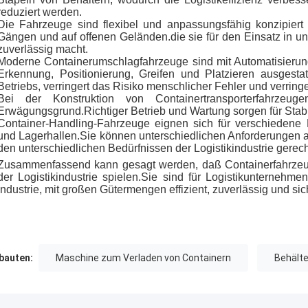
reduziert werden.
Die Fahrzeuge sind flexibel und anpassungsfähig konzipiert
Gängen und auf offenen Geländen.die sie für den Einsatz in 
zuverlässig macht.
Moderne Containerumschlagfahrzeuge sind mit Automatisierung
Erkennung, Positionierung, Greifen und Platzieren ausgestat
Betriebs, verringert das Risiko menschlicher Fehler und verringe
Bei der Konstruktion von Containertransporterfahrzeug
Erwägungsgrund.Richtiger Betrieb und Wartung sorgen für Stabili
Container-Handling-Fahrzeuge eignen sich für verschiedene L
und Lagerhallen.Sie können unterschiedlichen Anforderungen a
den unterschiedlichen Bedürfnissen der Logistikindustrie gerec
Zusammenfassend kann gesagt werden, daß Containerfahrzeug
der Logistikindustrie spielen.Sie sind für Logistikunternehm
Industrie, mit großen Gütermengen effizient, zuverlässig und s
auten:
Maschine zum Verladen von Containern
Behälte