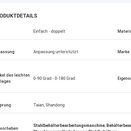
ODUKTDETAILS
Einfach - doppelt
Materi
passung
Anpassung unterstützt
Marke
kel des leichten
0-90 Grad - 0-180 Grad
Eigens
lages
prung
Taian, Shandong
Stahlbehälterbearbeitungsmaschine
,
Behälterbea
vorheben