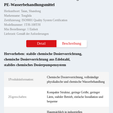
PE-Wasserbehandlungsmittel
Herkunftsort: Taian, Shandong
Markenname: Tonglida
Zertifizierung: ISO9001 Quality System Certification
Modellnummer: 1T/H-100T/H
Min Bestellmenge: 1 Einheit
Lieferzeit: Gemäß der Anforderungen
Detail
Beschreibung
Hervorheben:
stabile chemische Dosiervorrichtung
,
chemische Dosiervorrichtung aus Edelstahl
,
stabiles chemisches Dosierpumpensystem
Chemische Dosiervorrichtung, vollständige
1Produktinformation:
physikalische und chemische Wasserbehandlung
Kompakte Struktur, geringe Größe, geringer
2Eigenschaften:
Lärm, stabiler Betrieb, einfache Installation und
bequeme
Hauptsächlich in industriellen