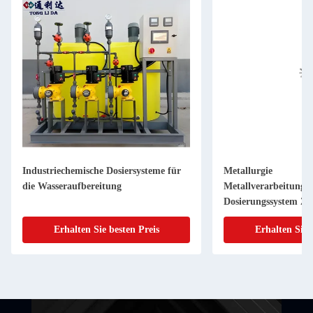
Industriechemische Dosiersysteme für
Metallurgie
die Wasseraufbereitung
Metallverarbeitungsi
Dosierungssystem Zus
Plating Lösung 500
Erhalten Sie besten Preis
Erhalten Sie 