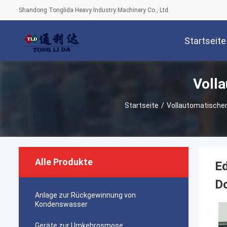
Shandong Tonglida Heavy Industry Machinery Co., Ltd.
Startseite
Voll
Startseite
/
Vollautomatische
Alle Produkte
Ed
D
Anlage zur Rückgewinnung von
Kondenswasser
Geräte zur Umkehrosmose