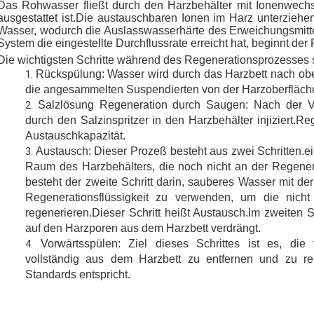
Das Rohwasser fließt durch den Harzbehälter mit Ionenwechse
ausgestattet ist.Die austauschbaren Ionen im Harz unterzieh
Wasser, wodurch die Auslasswasserhärte des Erweichungsmittel
System die eingestellte Durchflussrate erreicht hat, beginnt de
Die wichtigsten Schritte während des Regenerationsprozesses 
Rückspülung: Wasser wird durch das Harzbett nach oben
die angesammelten Suspendierten von der Harzoberfläche
Salzlösung Regeneration durch Saugen: Nach der Ve
durch den Salzinspritzer in den Harzbehälter injiziert.R
Austauschkapazität.
Austausch: Dieser Prozeß besteht aus zwei Schritten.e
Raum des Harzbehälters, die noch nicht an der Regener
besteht der zweite Schritt darin, sauberes Wasser mit de
Regenerationsflüssigkeit zu verwenden, um die nicht
regenerieren.Dieser Schritt heißt Austausch.Im zweiten Sc
auf den Harzporen aus dem Harzbett verdrängt.
Vorwärtsspülen: Ziel dieses Schrittes ist es, die v
vollständig aus dem Harzbett zu entfernen und zu re
Standards entspricht.