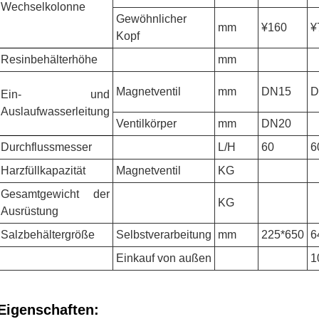
Wechselkolonne
Gewöhnlicher
mm
¥160
¥
Kopf
Resinbehälterhöhe
mm
Magnetventil
mm
DN15
D
Ein- und
Auslaufwasserleitung
Ventilkörper
mm
DN20
Durchflussmesser
L/H
60
6
Harzfüllkapazität
Magnetventil
KG
Gesamtgewicht der
KG
Ausrüstung
Salzbehältergröße
Selbstverarbeitung
mm
225*650
6
Einkauf von außen
1
Eigenschaften: