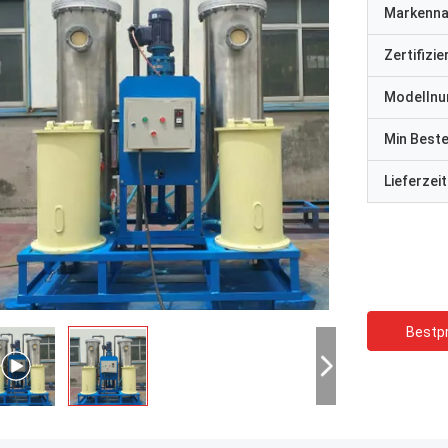
Markenn
Zertifizi
Modelln
Min Best
Lieferzeit
Bestpr