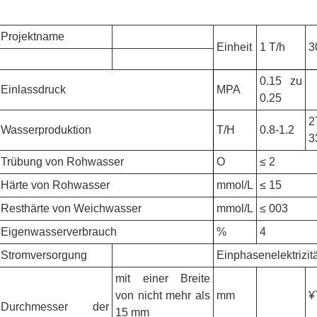
Projektname
Einheit
1 T/h
3
0.15 zu
Einlassdruck
MPA
0.25
2
Wasserproduktion
T/H
0.8-1.2
3
Trübung von Rohwasser
O
≤ 2
Härte von Rohwasser
mmol/L
≤ 15
Resthärte von Weichwasser
mmol/L
≤ 003
Eigenwasserverbrauch
%
4
Stromversorgung
Einphasenelektrizit
mit einer Breite
von nicht mehr als
mm
¥
Durchmesser der
15 mm