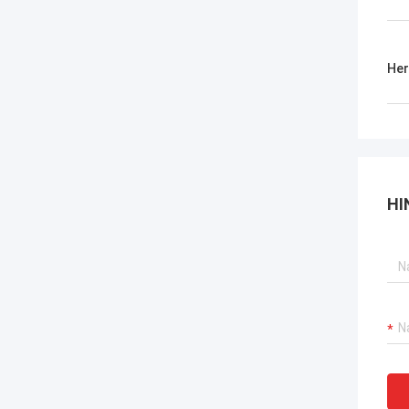
Her
HI