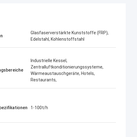
Glasfaserverstärkte Kunststoffe (FRP),
en
Edelstahl, Kohlenstoffstahl
Industrielle Kessel,
Zentralluftkonditionierungssysteme,
gsbereiche
Wärmeaustauschgeräte, Hotels,
Restaurants,
ezifikationen
1-100t/h