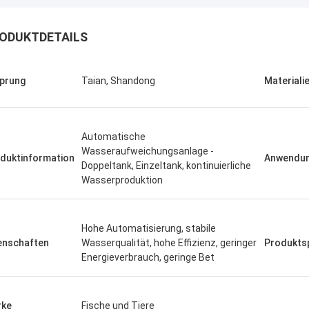
ODUKTDETAILS
prung
Taian, Shandong
Materiali
Automatische
Wasseraufweichungsanlage -
duktinformation
Anwendun
Doppeltank, Einzeltank, kontinuierliche
Wasserproduktion
Hohe Automatisierung, stabile
enschaften
Wasserqualität, hohe Effizienz, geringer
Produktsp
Energieverbrauch, geringe Bet
rke
Fische und Tiere