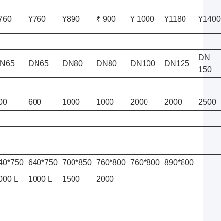
760
¥760
¥890
₹ 900
¥ 1000
¥1180
¥1400
DN
N65
DN65
DN80
DN80
DN100
DN125
150
00
600
1000
1000
2000
2000
2500
40*750
640*750
700*850
760*800
760*800
890*800
000 L
1000 L
1500
2000