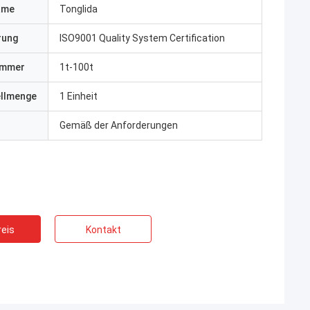
ame
Tonglida
erung
ISO9001 Quality System Certification
ummer
1t-100t
ellmenge
1 Einheit
Gemäß der Anforderungen
eis
Kontakt