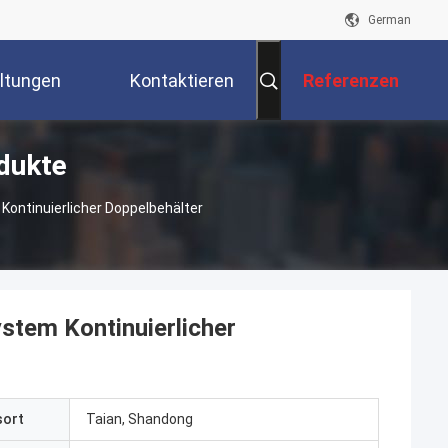
German
ltungen
Kontaktieren
Referenzen
dukte
Sie Uns
ontinuierlicher Doppelbehälter
stem Kontinuierlicher
sort
Taian, Shandong