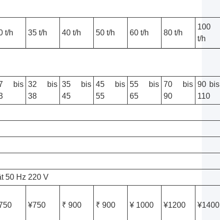
100
0 t/h
35 t/h
40 t/h
50 t/h
60 t/h
80 t/h
t/h
7 bis
32 bis
35 bis
45 bis
55 bis
70 bis
90 bis
3
38
45
55
65
90
110
ät 50 Hz 220 V
750
¥750
₹ 900
₹ 900
¥ 1000
¥1200
¥1400