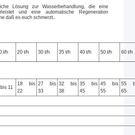
ttliche Lösung zur Wasserbehandlung, die eine
leistet und eine automatische Regeneration
ne daß es euch schmerzt..
0 t/h
20 t/h
30 t/h
35 t/h
40 t/h
50 t/h
60 t/h
18 bis
27 bis
32 bis
35 bis
45 bis
55 b
 bis 11
22
33
38
45
55
65