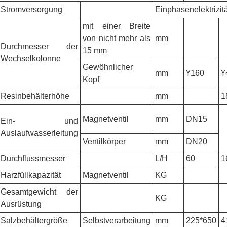
Stromversorgung
Einphasenelektrizit
mit einer Breite
von nicht mehr als
mm
Durchmesser der
15 mm
Wechselkolonne
Gewöhnlicher
mm
¥160
¥
Kopf
Resinbehälterhöhe
mm
1
Magnetventil
mm
DN15
Ein- und
Auslaufwasserleitung
Ventilkörper
mm
DN20
Durchflussmesser
L/H
60
1
Harzfüllkapazität
Magnetventil
KG
Gesamtgewicht der
KG
Ausrüstung
Salzbehältergröße
Selbstverarbeitung
mm
225*650
4