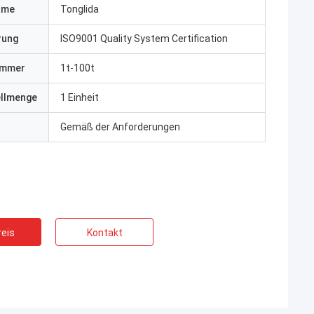
ame
Tonglida
erung
ISO9001 Quality System Certification
ummer
1t-100t
ellmenge
1 Einheit
Gemäß der Anforderungen
eis
Kontakt