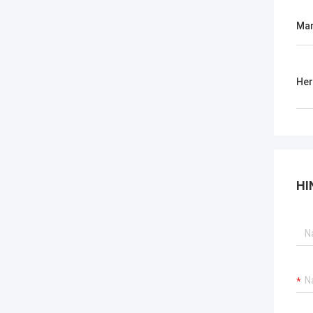
Ma
Her
HI