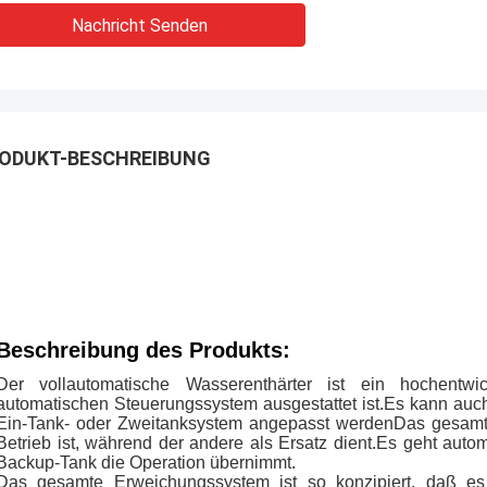
Nachricht Senden
ODUKT-BESCHREIBUNG
Beschreibung des Produkts:
Der vollautomatische Wasserenthärter ist ein hochent
automatischen Steuerungssystem ausgestattet ist.Es kann auc
Ein-Tank- oder Zweitanksystem angepasst werdenDas gesamte
Betrieb ist, während der andere als Ersatz dient.Es geht aut
Backup-Tank die Operation übernimmt.
Das gesamte Erweichungssystem ist so konzipiert, daß es 