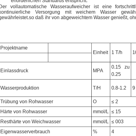
erforderlichen Standards entspricht.
Der vollautomatische Wasseraufweicher ist eine fortschri
kontinuierliche Versorgung mit weichem Wasser gewähr
gewährleistet.so daß ihr von abgeweichtem Wasser genießt, oh
Projektname
Einheit
1 T/h
1
0.15 zu
Einlassdruck
MPA
0.25
Wasserproduktion
T/H
0.8-1.2
9
Trübung von Rohwasser
O
≤ 2
Härte von Rohwasser
mmol/L
≤ 15
Resthärte von Weichwasser
mmol/L
≤ 003
Eigenwasserverbrauch
%
4