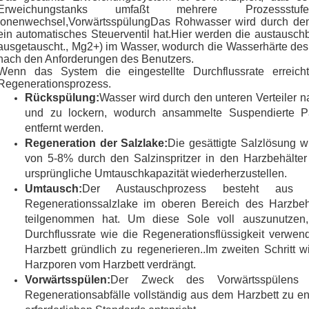
Erweichungstanks umfaßt mehrere Prozessstuf
Ionenwechsel,VorwärtsspülungDas Rohwasser wird durch den 
ein automatisches Steuerventil hat.Hier werden die austausc
ausgetauscht., Mg2+) im Wasser, wodurch die Wasserhärte des
nach den Anforderungen des Benutzers.
Wenn das System die eingestellte Durchflussrate erreicht
Regenerationsprozess.
Rückspülung:
Wasser wird durch den unteren Verteiler n
und zu lockern, wodurch ansammelte Suspendierte Par
entfernt werden.
Regeneration der Salzlake:
Die gesättigte Salzlösung 
von 5-8% durch den Salzinspritzer in den Harzbehälter 
ursprüngliche Umtauschkapazität wiederherzustellen.
Umtausch:
Der Austauschprozess besteht aus z
Regenerationssalzlake im oberen Bereich des Harzbeh
teilgenommen hat. Um diese Sole voll auszunutzen,
Durchflussrate wie die Regenerationsflüssigkeit verwend
Harzbett gründlich zu regenerieren..Im zweiten Schritt w
Harzporen vom Harzbett verdrängt.
Vorwärtsspülen:
Der Zweck des Vorwärtsspülens be
Regenerationsabfälle vollständig aus dem Harzbett zu en