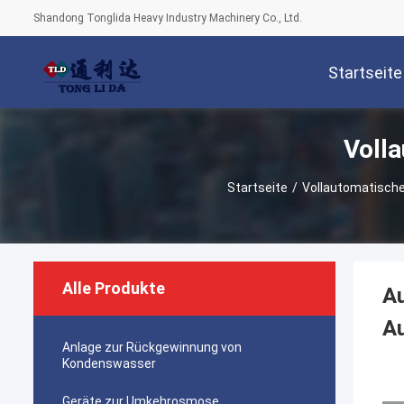
Shandong Tonglida Heavy Industry Machinery Co., Ltd.
Startseite
Voll
Startseite
/
Vollautomatische
Alle Produkte
Au
A
Anlage zur Rückgewinnung von
Kondenswasser
Geräte zur Umkehrosmose