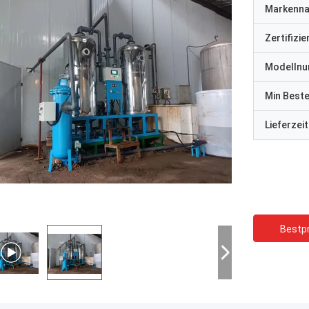
Markenn
Zertifizi
Modelln
Min Best
Lieferzeit
Bestpr