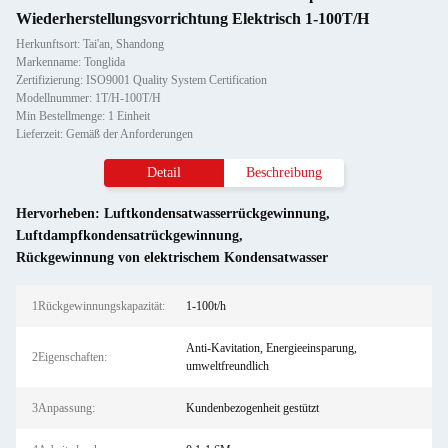
Wiederherstellungsvorrichtung Elektrisch 1-100T/H
Herkunftsort: Tai'an, Shandong
Markenname: Tonglida
Zertifizierung: ISO9001 Quality System Certification
Modellnummer: 1T/H-100T/H
Min Bestellmenge: 1 Einheit
Lieferzeit: Gemäß der Anforderungen
Detail
Beschreibung
Hervorheben:
Luftkondensatwasserrückgewinnung
,
Luftdampfkondensatrückgewinnung
,
Rückgewinnung von elektrischem Kondensatwasser
1Rückgewinnungskapazität:
1-100t/h
Anti-Kavitation, Energieeinsparung,
2Eigenschaften:
umweltfreundlich
3Anpassung:
Kundenbezogenheit gestützt