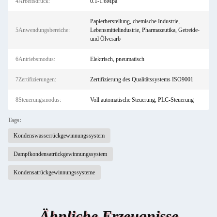
4Arbeitsdruck:
0.1-1.6Mpa
Papierherstellung, chemische Industrie,
5Anwendungsbereiche:
Lebensmittelindustrie, Pharmazeutika, Getreide-
und Ölverarb
6Antriebsmodus:
Elektrisch, pneumatisch
7Zertifizierungen:
Zertifizierung des Qualitätssystems ISO9001
8Steuerungsmodus:
Voll automatische Steuerung, PLC-Steuerung
Tags:
Kondenswasserrückgewinnungssystem
Dampfkondensatrückgewinnungssystem
Kondensatrückgewinnungssysteme
Ähnliche Erzeugnisse