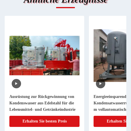
Ausrüstung zur Rückgewinnung von
Energieeinsparendes
Kondenswasser aus Edelstahl für die
Kondensatwasserrüc
Lebensmittel- und Getränkeindustrie
m vollautomatische 
Edelstahlvorrichtung
Erhalten Sie besten Preis
Erhalten Sie 