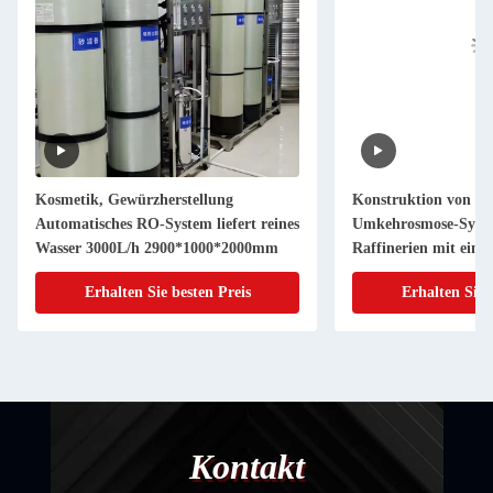
Kosmetik, Gewürzherstellung
Konstruktion von Ei
Automatisches RO-System liefert reines
Umkehrosmose-Syste
Wasser 3000L/h 2900*1000*2000mm
Raffinerien mit eine
1.000 bis 100.000 Li
Erhalten Sie besten Preis
Erhalten Sie 
Kontakt